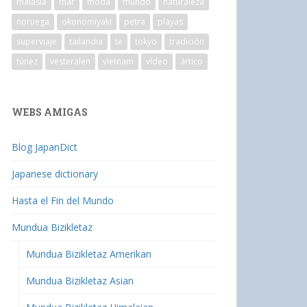
malasia
mar
moda
mundo
naturaleza
noruega
okonomiyaki
petra
playas
superviaje
tailandia
te
tokyo
tradición
túnez
vesteralen
vietnam
vídeo
ártico
WEBS AMIGAS
Blog JapanDict
Japanese dictionary
Hasta el Fin del Mundo
Mundua Bizikletaz
Mundua Bizikletaz Amerikan
Mundua Bizikletaz Asian