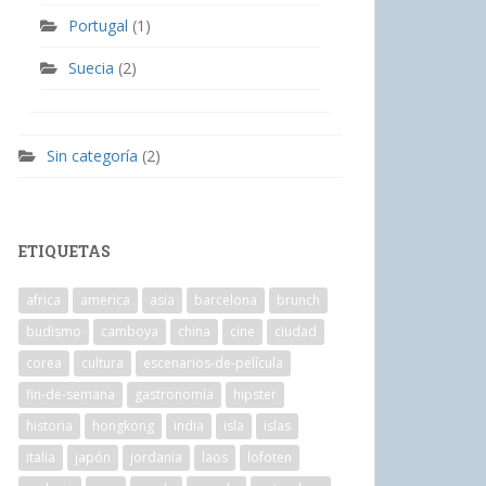
Portugal
(1)
Suecia
(2)
Sin categoría
(2)
ETIQUETAS
africa
america
asia
barcelona
brunch
budismo
camboya
china
cine
ciudad
corea
cultura
escenarios-de-película
fin-de-semana
gastronomía
hipster
historia
hongkong
india
isla
islas
italia
japón
jordania
laos
lofoten