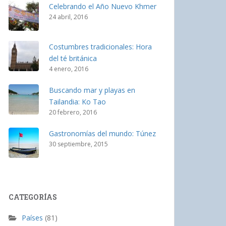
Celebrando el Año Nuevo Khmer
24 abril, 2016
Costumbres tradicionales: Hora
del té británica
4 enero, 2016
Buscando mar y playas en
Tailandia: Ko Tao
20 febrero, 2016
Gastronomías del mundo: Túnez
30 septiembre, 2015
CATEGORÍAS
Países
(81)