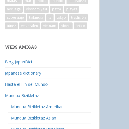
malasia
mar
moda
mundo
naturaleza
noruega
okonomiyaki
petra
playas
superviaje
tailandia
te
tokyo
tradición
túnez
vesteralen
vietnam
vídeo
ártico
WEBS AMIGAS
Blog JapanDict
Japanese dictionary
Hasta el Fin del Mundo
Mundua Bizikletaz
Mundua Bizikletaz Amerikan
Mundua Bizikletaz Asian