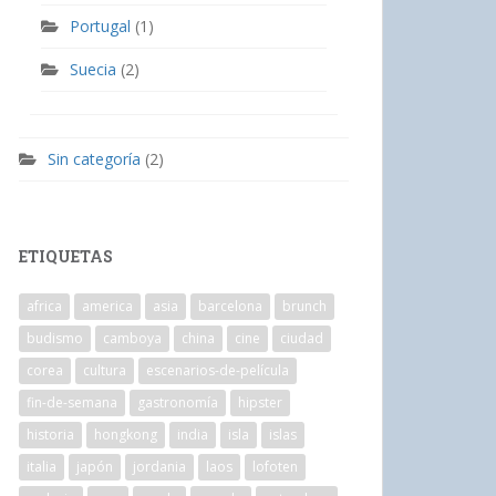
Portugal
(1)
Suecia
(2)
Sin categoría
(2)
ETIQUETAS
africa
america
asia
barcelona
brunch
budismo
camboya
china
cine
ciudad
corea
cultura
escenarios-de-película
fin-de-semana
gastronomía
hipster
historia
hongkong
india
isla
islas
italia
japón
jordania
laos
lofoten