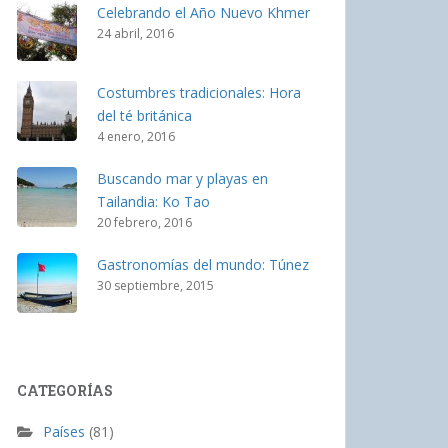
Celebrando el Año Nuevo Khmer
24 abril, 2016
Costumbres tradicionales: Hora
del té británica
4 enero, 2016
Buscando mar y playas en
Tailandia: Ko Tao
20 febrero, 2016
Gastronomías del mundo: Túnez
30 septiembre, 2015
CATEGORÍAS
Países
(81)