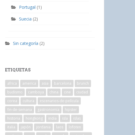
Portugal
(1)
Suecia
(2)
Sin categoría
(2)
ETIQUETAS
africa
america
asia
barcelona
brunch
budismo
camboya
china
cine
ciudad
corea
cultura
escenarios-de-película
fin-de-semana
gastronomía
hipster
historia
hongkong
india
isla
islas
italia
japón
jordania
laos
lofoten