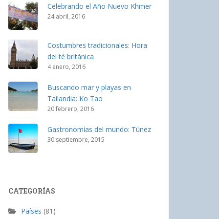
Celebrando el Año Nuevo Khmer
24 abril, 2016
Costumbres tradicionales: Hora
del té británica
4 enero, 2016
Buscando mar y playas en
Tailandia: Ko Tao
20 febrero, 2016
Gastronomías del mundo: Túnez
30 septiembre, 2015
CATEGORÍAS
Países
(81)