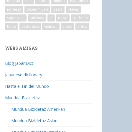
malasia
mar
moda
mundo
naturaleza
noruega
okonomiyaki
petra
playas
superviaje
tailandia
te
tokyo
tradición
túnez
vesteralen
vietnam
vídeo
ártico
WEBS AMIGAS
Blog JapanDict
Japanese dictionary
Hasta el Fin del Mundo
Mundua Bizikletaz
Mundua Bizikletaz Amerikan
Mundua Bizikletaz Asian