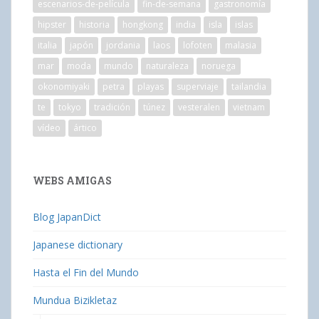
escenarios-de-película
fin-de-semana
gastronomía
hipster
historia
hongkong
india
isla
islas
italia
japón
jordania
laos
lofoten
malasia
mar
moda
mundo
naturaleza
noruega
okonomiyaki
petra
playas
superviaje
tailandia
te
tokyo
tradición
túnez
vesteralen
vietnam
vídeo
ártico
WEBS AMIGAS
Blog JapanDict
Japanese dictionary
Hasta el Fin del Mundo
Mundua Bizikletaz