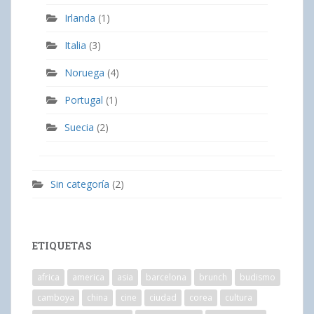
Irlanda
(1)
Italia
(3)
Noruega
(4)
Portugal
(1)
Suecia
(2)
Sin categoría
(2)
ETIQUETAS
africa
america
asia
barcelona
brunch
budismo
camboya
china
cine
ciudad
corea
cultura