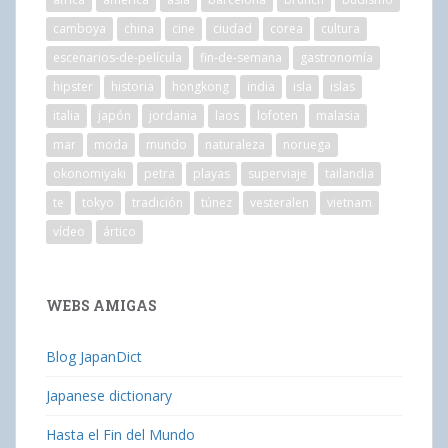
camboya
china
cine
ciudad
corea
cultura
escenarios-de-película
fin-de-semana
gastronomía
hipster
historia
hongkong
india
isla
islas
italia
japón
jordania
laos
lofoten
malasia
mar
moda
mundo
naturaleza
noruega
okonomiyaki
petra
playas
superviaje
tailandia
te
tokyo
tradición
túnez
vesteralen
vietnam
vídeo
ártico
WEBS AMIGAS
Blog JapanDict
Japanese dictionary
Hasta el Fin del Mundo