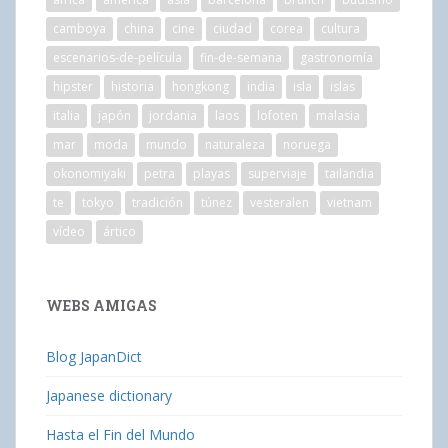
camboya
china
cine
ciudad
corea
cultura
escenarios-de-película
fin-de-semana
gastronomía
hipster
historia
hongkong
india
isla
islas
italia
japón
jordania
laos
lofoten
malasia
mar
moda
mundo
naturaleza
noruega
okonomiyaki
petra
playas
superviaje
tailandia
te
tokyo
tradición
túnez
vesteralen
vietnam
vídeo
ártico
WEBS AMIGAS
Blog JapanDict
Japanese dictionary
Hasta el Fin del Mundo