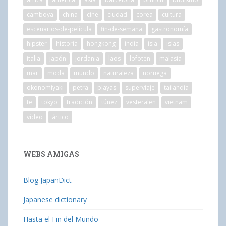
camboya
china
cine
ciudad
corea
cultura
escenarios-de-película
fin-de-semana
gastronomía
hipster
historia
hongkong
india
isla
islas
italia
japón
jordania
laos
lofoten
malasia
mar
moda
mundo
naturaleza
noruega
okonomiyaki
petra
playas
superviaje
tailandia
te
tokyo
tradición
túnez
vesteralen
vietnam
vídeo
ártico
WEBS AMIGAS
Blog JapanDict
Japanese dictionary
Hasta el Fin del Mundo