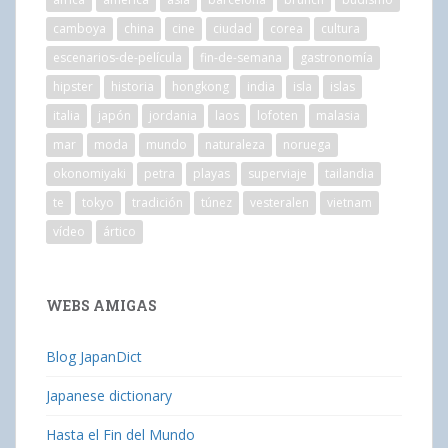
camboya
china
cine
ciudad
corea
cultura
escenarios-de-película
fin-de-semana
gastronomía
hipster
historia
hongkong
india
isla
islas
italia
japón
jordania
laos
lofoten
malasia
mar
moda
mundo
naturaleza
noruega
okonomiyaki
petra
playas
superviaje
tailandia
te
tokyo
tradición
túnez
vesteralen
vietnam
vídeo
ártico
WEBS AMIGAS
Blog JapanDict
Japanese dictionary
Hasta el Fin del Mundo