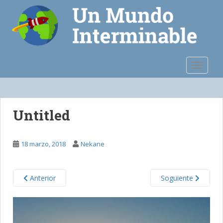
S
k
i
p
t
o
TOGGLE
m
a
i
n
Untitled
c
o
n
18 marzo, 2018
Nekane
t
e
n
Anterior
Soguiente
t