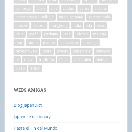
camboya
china
cine
ciudad
corea
cultura
escenarios-de-película
fin-de-semana
gastronomía
hipster
historia
hongkong
india
isla
islas
italia
japón
jordania
laos
lofoten
malasia
mar
moda
mundo
naturaleza
noruega
okonomiyaki
petra
playas
superviaje
tailandia
te
tokyo
tradición
túnez
vesteralen
vietnam
vídeo
ártico
WEBS AMIGAS
Blog JapanDict
Japanese dictionary
Hasta el Fin del Mundo