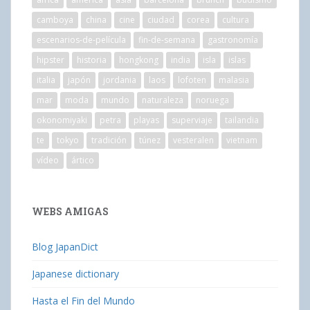
camboya
china
cine
ciudad
corea
cultura
escenarios-de-película
fin-de-semana
gastronomía
hipster
historia
hongkong
india
isla
islas
italia
japón
jordania
laos
lofoten
malasia
mar
moda
mundo
naturaleza
noruega
okonomiyaki
petra
playas
superviaje
tailandia
te
tokyo
tradición
túnez
vesteralen
vietnam
vídeo
ártico
WEBS AMIGAS
Blog JapanDict
Japanese dictionary
Hasta el Fin del Mundo