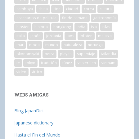
camboya
china
cine
ciudad
corea
cultura
escenarios-de-película
fin-de-semana
gastronomía
hipster
historia
hongkong
india
isla
islas
italia
japón
jordania
laos
lofoten
malasia
mar
moda
mundo
naturaleza
noruega
okonomiyaki
petra
playas
superviaje
tailandia
te
tokyo
tradición
túnez
vesteralen
vietnam
vídeo
ártico
WEBS AMIGAS
Blog JapanDict
Japanese dictionary
Hasta el Fin del Mundo