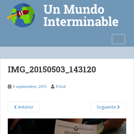
S
k
i
p
t
o
TOGGLE
m
a
i
n
IMG_20150503_143120
c
o
n
9 septiembre, 2015
fr3nd
t
e
n
Anterior
Soguiente
t