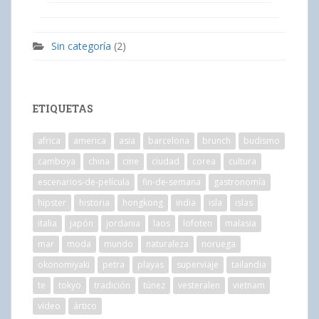
Sin categoría
(2)
ETIQUETAS
africa
america
asia
barcelona
brunch
budismo
camboya
china
cine
ciudad
corea
cultura
escenarios-de-película
fin-de-semana
gastronomía
hipster
historia
hongkong
india
isla
islas
italia
japón
jordania
laos
lofoten
malasia
mar
moda
mundo
naturaleza
noruega
okonomiyaki
petra
playas
superviaje
tailandia
te
tokyo
tradición
túnez
vesteralen
vietnam
vídeo
ártico