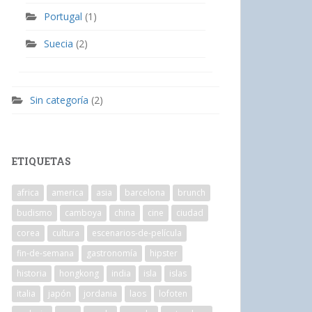
Portugal
(1)
Suecia
(2)
Sin categoría
(2)
ETIQUETAS
africa
america
asia
barcelona
brunch
budismo
camboya
china
cine
ciudad
corea
cultura
escenarios-de-película
fin-de-semana
gastronomía
hipster
historia
hongkong
india
isla
islas
italia
japón
jordania
laos
lofoten