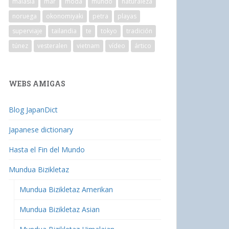
malasia
mar
moda
mundo
naturaleza
noruega
okonomiyaki
petra
playas
superviaje
tailandia
te
tokyo
tradición
túnez
vesteralen
vietnam
vídeo
ártico
WEBS AMIGAS
Blog JapanDict
Japanese dictionary
Hasta el Fin del Mundo
Mundua Bizikletaz
Mundua Bizikletaz Amerikan
Mundua Bizikletaz Asian