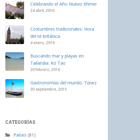
Celebrando el Año Nuevo Khmer
24 abril, 2016
Costumbres tradicionales: Hora
del té británica
4 enero, 2016
Buscando mar y playas en
Tailandia: Ko Tao
20 febrero, 2016
Gastronomías del mundo: Túnez
30 septiembre, 2015
CATEGORÍAS
Países
(81)