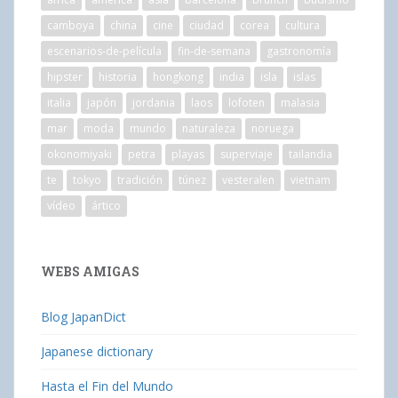
camboya
china
cine
ciudad
corea
cultura
escenarios-de-película
fin-de-semana
gastronomía
hipster
historia
hongkong
india
isla
islas
italia
japón
jordania
laos
lofoten
malasia
mar
moda
mundo
naturaleza
noruega
okonomiyaki
petra
playas
superviaje
tailandia
te
tokyo
tradición
túnez
vesteralen
vietnam
vídeo
ártico
WEBS AMIGAS
Blog JapanDict
Japanese dictionary
Hasta el Fin del Mundo