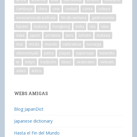
camboya
china
cine
ciudad
corea
cultura
escenarios-de-película
fin-de-semana
gastronomía
hipster
historia
hongkong
india
isla
islas
italia
japón
jordania
laos
lofoten
malasia
mar
moda
mundo
naturaleza
noruega
okonomiyaki
petra
playas
superviaje
tailandia
te
tokyo
tradición
túnez
vesteralen
vietnam
vídeo
ártico
WEBS AMIGAS
Blog JapanDict
Japanese dictionary
Hasta el Fin del Mundo