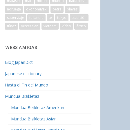
malasia
mar
moda
mundo
naturaleza
noruega
okonomiyaki
petra
playas
superviaje
tailandia
te
tokyo
tradición
túnez
vesteralen
vietnam
vídeo
ártico
WEBS AMIGAS
Blog JapanDict
Japanese dictionary
Hasta el Fin del Mundo
Mundua Bizikletaz
Mundua Bizikletaz Amerikan
Mundua Bizikletaz Asian