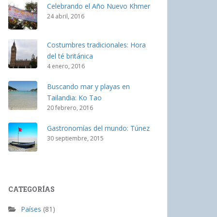
Celebrando el Año Nuevo Khmer
24 abril, 2016
Costumbres tradicionales: Hora
del té británica
4 enero, 2016
Buscando mar y playas en
Tailandia: Ko Tao
20 febrero, 2016
Gastronomías del mundo: Túnez
30 septiembre, 2015
CATEGORÍAS
Países
(81)