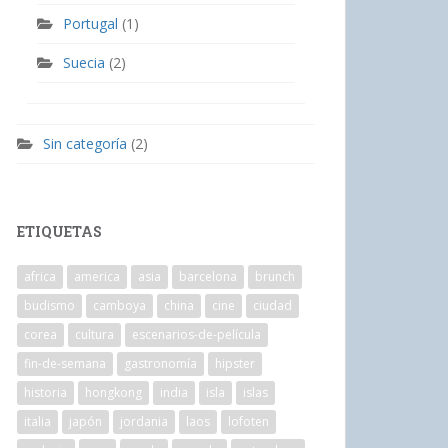
Portugal
(1)
Suecia
(2)
Sin categoría
(2)
ETIQUETAS
africa
america
asia
barcelona
brunch
budismo
camboya
china
cine
ciudad
corea
cultura
escenarios-de-película
fin-de-semana
gastronomía
hipster
historia
hongkong
india
isla
islas
italia
japón
jordania
laos
lofoten