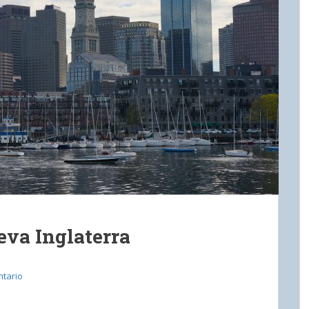
eva Inglaterra
tario