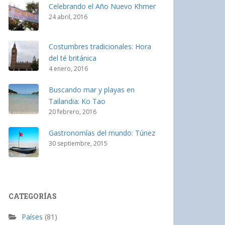
Celebrando el Año Nuevo Khmer
24 abril, 2016
Costumbres tradicionales: Hora
del té británica
4 enero, 2016
Buscando mar y playas en
Tailandia: Ko Tao
20 febrero, 2016
Gastronomías del mundo: Túnez
30 septiembre, 2015
CATEGORÍAS
Países
(81)