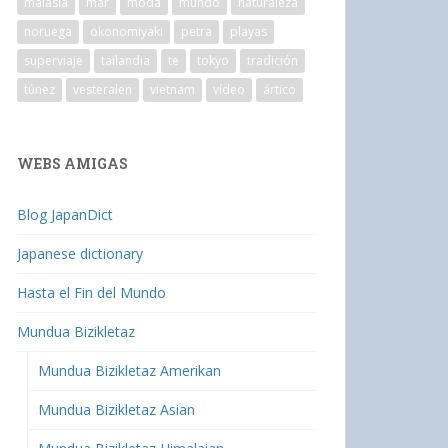
malasia
mar
moda
mundo
naturaleza
noruega
okonomiyaki
petra
playas
superviaje
tailandia
te
tokyo
tradición
túnez
vesteralen
vietnam
vídeo
ártico
WEBS AMIGAS
Blog JapanDict
Japanese dictionary
Hasta el Fin del Mundo
Mundua Bizikletaz
Mundua Bizikletaz Amerikan
Mundua Bizikletaz Asian