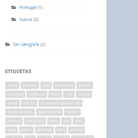
Portugal
(1)
Suecia
(2)
Sin categoría
(2)
ETIQUETAS
africa
america
asia
barcelona
brunch
budismo
camboya
china
cine
ciudad
corea
cultura
escenarios-de-película
fin-de-semana
gastronomía
hipster
historia
hongkong
india
isla
islas
italia
japón
jordania
laos
lofoten