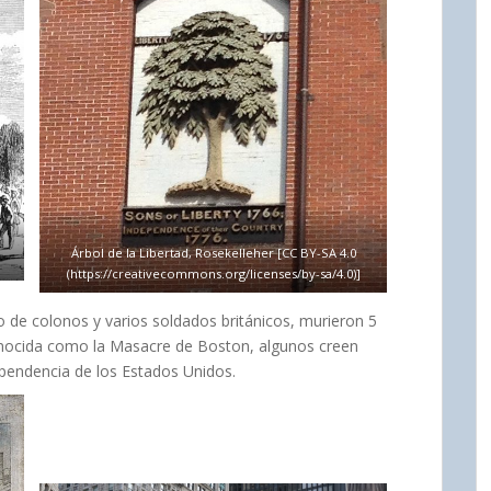
Árbol de la Libertad, Rosekelleher [CC BY-SA 4.0
(https://creativecommons.org/licenses/by-sa/4.0)]
o de colonos y varios soldados británicos, murieron 5
Conocida como la Masacre de Boston, algunos creen
ependencia de los Estados Unidos.