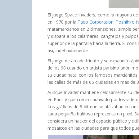
El juego Space Invaders, como la mayoría de
en 1978 por la
Taito Corporation
.
Toshihiro N
matamarcianos en 2 dimensiones, simple pero
y dispara a los calamares, cangrejos y pulpos
superior de la pantalla hacia la tierra. Si con
así, indefinidamente.
El juego de arcade triunfo y se expandió ráp
de los 90 cuando un artista parisino anónim
su ciudad natal con los famosos marcianitos 
las calles de más de 65 ciudades en más de 
Aunque Invader mantiene celosamente su ide
en París y que creció cautivado por los vide
Los gráficos de 8-bit que se utilizaban enton
cada pequeña baldosa representa un pixel. Su 
considera un hacker del espacio público y util
mosaicos en las ciudades para que todos pued