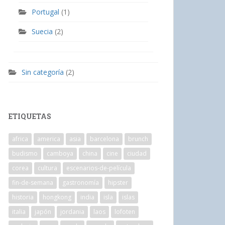
Portugal
(1)
Suecia
(2)
Sin categoría
(2)
ETIQUETAS
africa
america
asia
barcelona
brunch
budismo
camboya
china
cine
ciudad
corea
cultura
escenarios-de-película
fin-de-semana
gastronomía
hipster
historia
hongkong
india
isla
islas
italia
japón
jordania
laos
lofoten