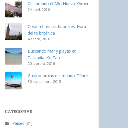
Celebrando el Año Nuevo Khmer
24 abril, 2016
Costumbres tradicionales: Hora
del té británica
4 enero, 2016
Buscando mar y playas en
Tailandia: Ko Tao
20 febrero, 2016
Gastronomías del mundo: Túnez
30 septiembre, 2015
CATEGORÍAS
Países
(81)