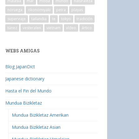
malasia
mar
moda
mundo
naturaleza
noruega
okonomiyaki
petra
playas
superviaje
tailandia
te
tokyo
tradición
túnez
vesteralen
vietnam
vídeo
ártico
WEBS AMIGAS
Blog JapanDict
Japanese dictionary
Hasta el Fin del Mundo
Mundua Bizikletaz
Mundua Bizikletaz Amerikan
Mundua Bizikletaz Asian