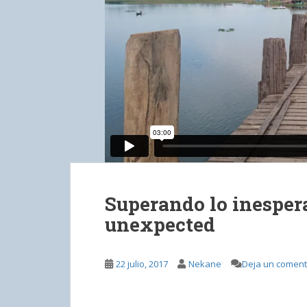
Superando lo inesper
unexpected
22 julio, 2017
Nekane
Deja un coment