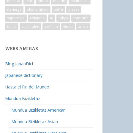
malasia
mar
moda
mundo
naturaleza
noruega
okonomiyaki
petra
playas
superviaje
tailandia
te
tokyo
tradición
túnez
vesteralen
vietnam
vídeo
ártico
WEBS AMIGAS
Blog JapanDict
Japanese dictionary
Hasta el Fin del Mundo
Mundua Bizikletaz
Mundua Bizikletaz Amerikan
Mundua Bizikletaz Asian