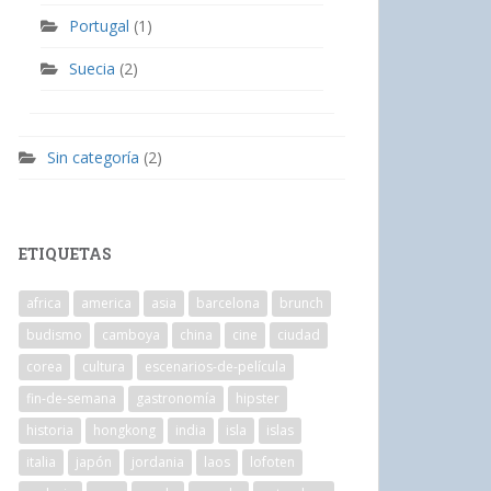
Portugal
(1)
Suecia
(2)
Sin categoría
(2)
ETIQUETAS
africa
america
asia
barcelona
brunch
budismo
camboya
china
cine
ciudad
corea
cultura
escenarios-de-película
fin-de-semana
gastronomía
hipster
historia
hongkong
india
isla
islas
italia
japón
jordania
laos
lofoten