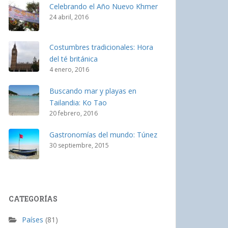
Celebrando el Año Nuevo Khmer
24 abril, 2016
Costumbres tradicionales: Hora
del té británica
4 enero, 2016
Buscando mar y playas en
Tailandia: Ko Tao
20 febrero, 2016
Gastronomías del mundo: Túnez
30 septiembre, 2015
CATEGORÍAS
Países
(81)