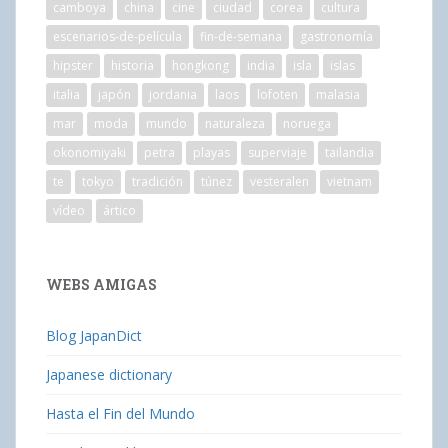
camboya
china
cine
ciudad
corea
cultura
escenarios-de-película
fin-de-semana
gastronomía
hipster
historia
hongkong
india
isla
islas
italia
japón
jordania
laos
lofoten
malasia
mar
moda
mundo
naturaleza
noruega
okonomiyaki
petra
playas
superviaje
tailandia
te
tokyo
tradición
túnez
vesteralen
vietnam
vídeo
ártico
WEBS AMIGAS
Blog JapanDict
Japanese dictionary
Hasta el Fin del Mundo