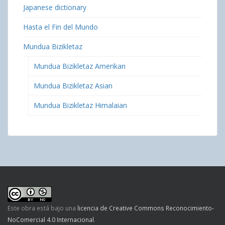
Japanese dictionary
Hasta el Fin del Mundo
Mundua Bizikletaz
Mundua Bizikletaz Amerikan
Mundua Bizikletaz Asian
Mundua Bizikletaz Himalaian
Este obra está bajo una
licencia de Creative Commons Reconocimiento-
NoComercial 4.0 Internacional
.