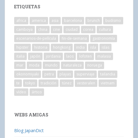
ETIQUETAS
africa
america
asia
barcelona
brunch
budismo
camboya
china
cine
ciudad
corea
cultura
escenarios-de-película
fin-de-semana
gastronomía
hipster
historia
hongkong
india
isla
islas
italia
japón
jordania
laos
lofoten
malasia
mar
moda
mundo
naturaleza
noruega
okonomiyaki
petra
playas
superviaje
tailandia
te
tokyo
tradición
túnez
vesteralen
vietnam
vídeo
ártico
WEBS AMIGAS
Blog JapanDict