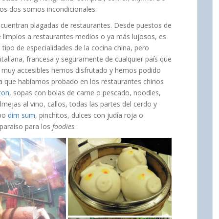
os dos somos incondicionales.
encuentran plagadas de restaurantes. Desde puestos de
e limpios a restaurantes medios o ya más lujosos, es
 tipo de especialidades de la cocina china, pero
italiana, francesa y seguramente de cualquier país que
s muy accesibles hemos disfrutado y hemos podido
ma que habíamos probado en los restaurantes chinos
ton
, sopas con bolas de carne o pescado, noodles,
lmejas al vino, callos, todas las partes del cerdo y
ipo
dim sum
, pinchitos, dulces con judía roja o
paraíso para los
foodies
.