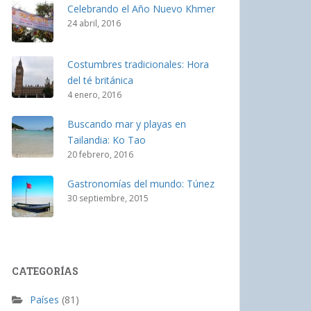
Celebrando el Año Nuevo Khmer
24 abril, 2016
Costumbres tradicionales: Hora
del té británica
4 enero, 2016
Buscando mar y playas en
Tailandia: Ko Tao
20 febrero, 2016
Gastronomías del mundo: Túnez
30 septiembre, 2015
CATEGORÍAS
Países
(81)