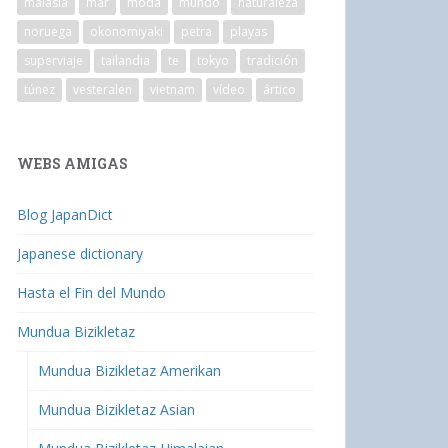
malasia
mar
moda
mundo
naturaleza
noruega
okonomiyaki
petra
playas
superviaje
tailandia
te
tokyo
tradición
túnez
vesteralen
vietnam
vídeo
ártico
WEBS AMIGAS
Blog JapanDict
Japanese dictionary
Hasta el Fin del Mundo
Mundua Bizikletaz
Mundua Bizikletaz Amerikan
Mundua Bizikletaz Asian