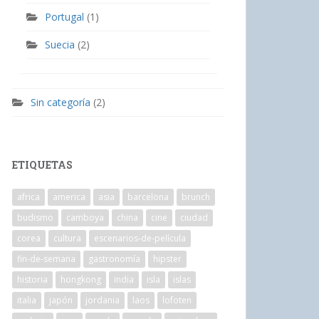
Portugal
(1)
Suecia
(2)
Sin categoría
(2)
ETIQUETAS
africa
america
asia
barcelona
brunch
budismo
camboya
china
cine
ciudad
corea
cultura
escenarios-de-película
fin-de-semana
gastronomía
hipster
historia
hongkong
india
isla
islas
italia
japón
jordania
laos
lofoten