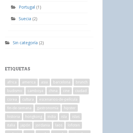
Portugal
(1)
Suecia
(2)
Sin categoría
(2)
ETIQUETAS
africa
america
asia
barcelona
brunch
budismo
camboya
china
cine
ciudad
corea
cultura
escenarios-de-película
fin-de-semana
gastronomía
hipster
historia
hongkong
india
isla
islas
italia
japón
jordania
laos
lofoten