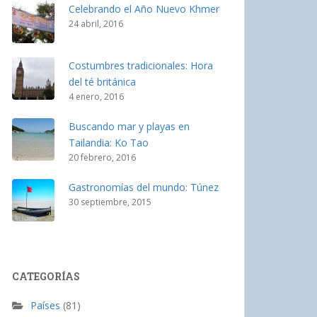
Celebrando el Año Nuevo Khmer
24 abril, 2016
Costumbres tradicionales: Hora
del té británica
4 enero, 2016
Buscando mar y playas en
Tailandia: Ko Tao
20 febrero, 2016
Gastronomías del mundo: Túnez
30 septiembre, 2015
CATEGORÍAS
Países
(81)