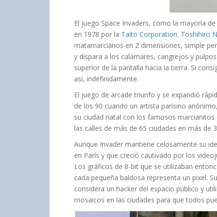
El juego Space Invaders, como la mayoría de
en 1978 por la
Taito Corporation
.
Toshihiro N
matamarcianos en 2 dimensiones, simple pero
y dispara a los calamares, cangrejos y pulpos
superior de la pantalla hacia la tierra. Si con
así, indefinidamente.
El juego de arcade triunfo y se expandió ráp
de los 90 cuando un artista parisino anónim
su ciudad natal con los famosos marcianitos 
las calles de más de 65 ciudades en más de 
Aunque Invader mantiene celosamente su ide
en París y que creció cautivado por los vide
Los gráficos de 8-bit que se utilizaban enton
cada pequeña baldosa representa un pixel. Su 
considera un hacker del espacio público y util
mosaicos en las ciudades para que todos pued