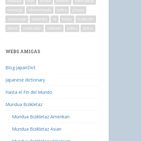
malasia
mar
moda
mundo
naturaleza
noruega
okonomiyaki
petra
playas
superviaje
tailandia
te
tokyo
tradición
túnez
vesteralen
vietnam
vídeo
ártico
WEBS AMIGAS
Blog JapanDict
Japanese dictionary
Hasta el Fin del Mundo
Mundua Bizikletaz
Mundua Bizikletaz Amerikan
Mundua Bizikletaz Asian