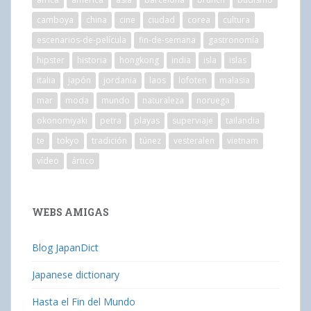
camboya
china
cine
ciudad
corea
cultura
escenarios-de-película
fin-de-semana
gastronomía
hipster
historia
hongkong
india
isla
islas
italia
japón
jordania
laos
lofoten
malasia
mar
moda
mundo
naturaleza
noruega
okonomiyaki
petra
playas
superviaje
tailandia
te
tokyo
tradición
túnez
vesteralen
vietnam
vídeo
ártico
WEBS AMIGAS
Blog JapanDict
Japanese dictionary
Hasta el Fin del Mundo