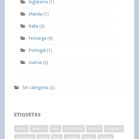
Inglaterra
(1)
Irlanda
(1)
Italia
(3)
Noruega
(4)
Portugal
(1)
Suecia
(2)
Sin categoría
(2)
ETIQUETAS
africa
america
asia
barcelona
brunch
budismo
camboya
china
cine
ciudad
corea
cultura