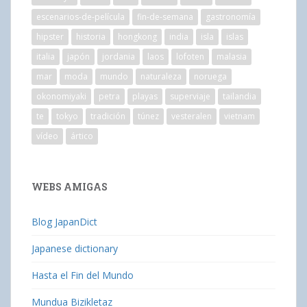
escenarios-de-película
fin-de-semana
gastronomía
hipster
historia
hongkong
india
isla
islas
italia
japón
jordania
laos
lofoten
malasia
mar
moda
mundo
naturaleza
noruega
okonomiyaki
petra
playas
superviaje
tailandia
te
tokyo
tradición
túnez
vesteralen
vietnam
vídeo
ártico
WEBS AMIGAS
Blog JapanDict
Japanese dictionary
Hasta el Fin del Mundo
Mundua Bizikletaz