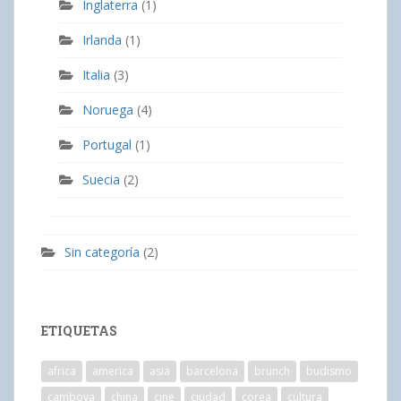
Inglaterra
(1)
Irlanda
(1)
Italia
(3)
Noruega
(4)
Portugal
(1)
Suecia
(2)
Sin categoría
(2)
ETIQUETAS
africa
america
asia
barcelona
brunch
budismo
camboya
china
cine
ciudad
corea
cultura