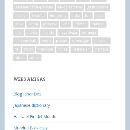
escenarios-de-película
fin-de-semana
gastronomía
hipster
historia
hongkong
india
isla
islas
italia
japón
jordania
laos
lofoten
malasia
mar
moda
mundo
naturaleza
noruega
okonomiyaki
petra
playas
superviaje
tailandia
te
tokyo
tradición
túnez
vesteralen
vietnam
vídeo
ártico
WEBS AMIGAS
Blog JapanDict
Japanese dictionary
Hasta el Fin del Mundo
Mundua Bizikletaz