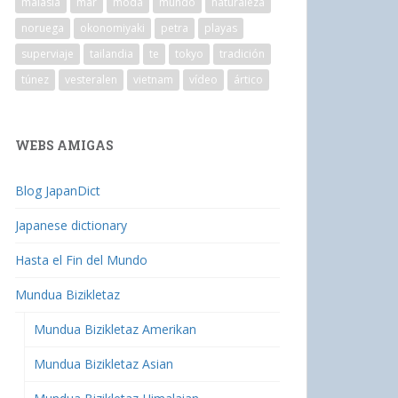
malasia
mar
moda
mundo
naturaleza
noruega
okonomiyaki
petra
playas
superviaje
tailandia
te
tokyo
tradición
túnez
vesteralen
vietnam
vídeo
ártico
WEBS AMIGAS
Blog JapanDict
Japanese dictionary
Hasta el Fin del Mundo
Mundua Bizikletaz
Mundua Bizikletaz Amerikan
Mundua Bizikletaz Asian