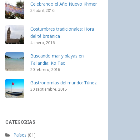
Celebrando el Año Nuevo Khmer
24 abril, 2016
Costumbres tradicionales: Hora
del té británica
4 enero, 2016
Buscando mar y playas en
Tailandia: Ko Tao
20 febrero, 2016
Gastronomías del mundo: Túnez
30 septiembre, 2015
CATEGORÍAS
Países
(81)