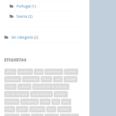
Portugal
(1)
Suecia
(2)
Sin categoría
(2)
ETIQUETAS
africa
america
asia
barcelona
brunch
budismo
camboya
china
cine
ciudad
corea
cultura
escenarios-de-película
fin-de-semana
gastronomía
hipster
historia
hongkong
india
isla
islas
italia
japón
jordania
laos
lofoten