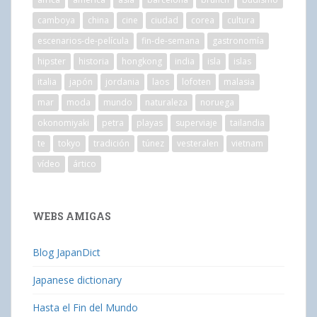
camboya
china
cine
ciudad
corea
cultura
escenarios-de-película
fin-de-semana
gastronomía
hipster
historia
hongkong
india
isla
islas
italia
japón
jordania
laos
lofoten
malasia
mar
moda
mundo
naturaleza
noruega
okonomiyaki
petra
playas
superviaje
tailandia
te
tokyo
tradición
túnez
vesteralen
vietnam
vídeo
ártico
WEBS AMIGAS
Blog JapanDict
Japanese dictionary
Hasta el Fin del Mundo