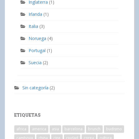
Inglaterra
(1)
Irlanda
(1)
Italia
(3)
Noruega
(4)
Portugal
(1)
Suecia
(2)
Sin categoría
(2)
ETIQUETAS
africa
america
asia
barcelona
brunch
budismo
camboya
china
cine
ciudad
corea
cultura