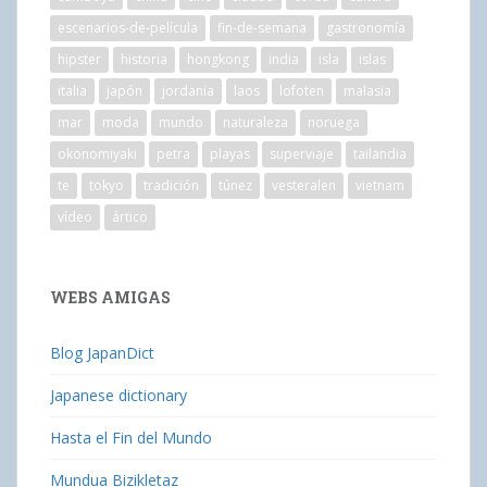
escenarios-de-película
fin-de-semana
gastronomía
hipster
historia
hongkong
india
isla
islas
italia
japón
jordania
laos
lofoten
malasia
mar
moda
mundo
naturaleza
noruega
okonomiyaki
petra
playas
superviaje
tailandia
te
tokyo
tradición
túnez
vesteralen
vietnam
vídeo
ártico
WEBS AMIGAS
Blog JapanDict
Japanese dictionary
Hasta el Fin del Mundo
Mundua Bizikletaz