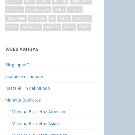
malasia
mar
moda
mundo
naturaleza
noruega
okonomiyaki
petra
playas
superviaje
tailandia
te
tokyo
tradición
túnez
vesteralen
vietnam
vídeo
ártico
WEBS AMIGAS
Blog JapanDict
Japanese dictionary
Hasta el Fin del Mundo
Mundua Bizikletaz
Mundua Bizikletaz Amerikan
Mundua Bizikletaz Asian