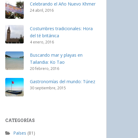
Celebrando el Año Nuevo Khmer
24 abril, 2016
Costumbres tradicionales: Hora
del té británica
4 enero, 2016
Buscando mar y playas en
Tailandia: Ko Tao
20 febrero, 2016
Gastronomías del mundo: Túnez
30 septiembre, 2015
CATEGORÍAS
Países
(81)