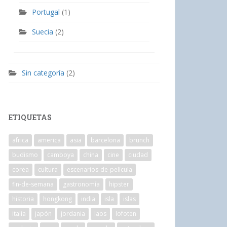
Portugal
(1)
Suecia
(2)
Sin categoría
(2)
ETIQUETAS
africa
america
asia
barcelona
brunch
budismo
camboya
china
cine
ciudad
corea
cultura
escenarios-de-película
fin-de-semana
gastronomía
hipster
historia
hongkong
india
isla
islas
italia
japón
jordania
laos
lofoten