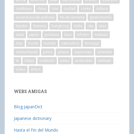
camboya
china
cine
ciudad
corea
cultura
escenarios-de-película
fin-de-semana
gastronomía
hipster
historia
hongkong
india
isla
islas
italia
japón
jordania
laos
lofoten
malasia
mar
moda
mundo
naturaleza
noruega
okonomiyaki
petra
playas
superviaje
tailandia
te
tokyo
tradición
túnez
vesteralen
vietnam
vídeo
ártico
WEBS AMIGAS
Blog JapanDict
Japanese dictionary
Hasta el Fin del Mundo