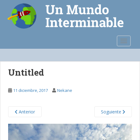
S
k
i
p
t
o
TOGGLE
m
a
i
n
Untitled
c
o
n
11 diciembre, 2017
Nekane
t
e
n
Anterior
Soguiente
t