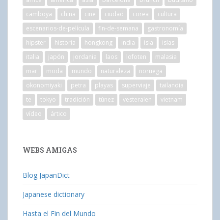
camboya
china
cine
ciudad
corea
cultura
escenarios-de-película
fin-de-semana
gastronomía
hipster
historia
hongkong
india
isla
islas
italia
japón
jordania
laos
lofoten
malasia
mar
moda
mundo
naturaleza
noruega
okonomiyaki
petra
playas
superviaje
tailandia
te
tokyo
tradición
túnez
vesteralen
vietnam
vídeo
ártico
WEBS AMIGAS
Blog JapanDict
Japanese dictionary
Hasta el Fin del Mundo