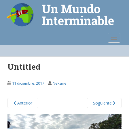
S
k
i
p
t
o
TOGGLE
m
a
i
n
Untitled
c
o
n
11 diciembre, 2017
Nekane
t
e
n
Anterior
Soguiente
t