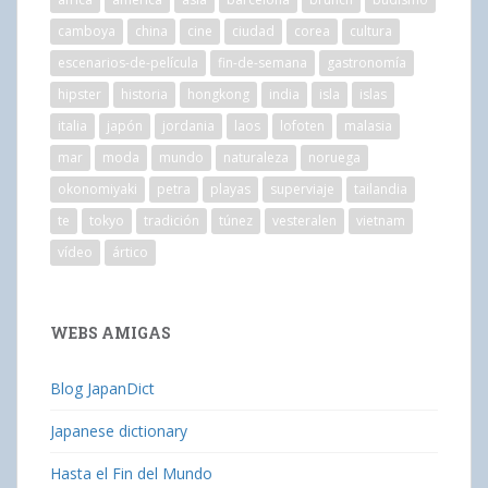
camboya
china
cine
ciudad
corea
cultura
escenarios-de-película
fin-de-semana
gastronomía
hipster
historia
hongkong
india
isla
islas
italia
japón
jordania
laos
lofoten
malasia
mar
moda
mundo
naturaleza
noruega
okonomiyaki
petra
playas
superviaje
tailandia
te
tokyo
tradición
túnez
vesteralen
vietnam
vídeo
ártico
WEBS AMIGAS
Blog JapanDict
Japanese dictionary
Hasta el Fin del Mundo