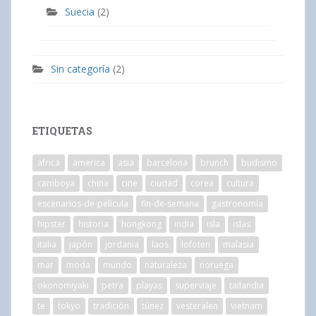
Suecia
(2)
Sin categoría
(2)
ETIQUETAS
africa
america
asia
barcelona
brunch
budismo
camboya
china
cine
ciudad
corea
cultura
escenarios-de-película
fin-de-semana
gastronomía
hipster
historia
hongkong
india
isla
islas
italia
japón
jordania
laos
lofoten
malasia
mar
moda
mundo
naturaleza
noruega
okonomiyaki
petra
playas
superviaje
tailandia
te
tokyo
tradición
túnez
vesteralen
vietnam