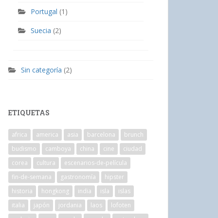
Portugal
(1)
Suecia
(2)
Sin categoría
(2)
ETIQUETAS
africa
america
asia
barcelona
brunch
budismo
camboya
china
cine
ciudad
corea
cultura
escenarios-de-película
fin-de-semana
gastronomía
hipster
historia
hongkong
india
isla
islas
italia
japón
jordania
laos
lofoten