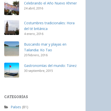
Celebrando el Año Nuevo Khmer
24 abril, 2016
Costumbres tradicionales: Hora
del té británica
4 enero, 2016
Buscando mar y playas en
Tailandia: Ko Tao
20 febrero, 2016
Gastronomías del mundo: Túnez
30 septiembre, 2015
CATEGORÍAS
Países
(81)