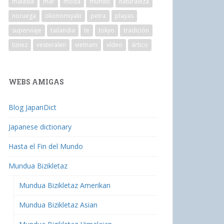
malasia
mar
moda
mundo
naturaleza
noruega
okonomiyaki
petra
playas
superviaje
tailandia
te
tokyo
tradición
túnez
vesteralen
vietnam
vídeo
ártico
WEBS AMIGAS
Blog JapanDict
Japanese dictionary
Hasta el Fin del Mundo
Mundua Bizikletaz
Mundua Bizikletaz Amerikan
Mundua Bizikletaz Asian