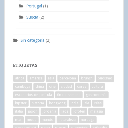
Portugal
(1)
Suecia
(2)
Sin categoría
(2)
ETIQUETAS
africa
america
asia
barcelona
brunch
budismo
camboya
china
cine
ciudad
corea
cultura
escenarios-de-película
fin-de-semana
gastronomía
hipster
historia
hongkong
india
isla
islas
italia
japón
jordania
laos
lofoten
malasia
mar
moda
mundo
naturaleza
noruega
okonomiyaki
petra
playas
superviaje
tailandia