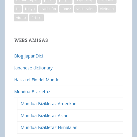
te
tokyo
tradición
túnez
vesteralen
vietnam
vídeo
ártico
WEBS AMIGAS
Blog JapanDict
Japanese dictionary
Hasta el Fin del Mundo
Mundua Bizikletaz
Mundua Bizikletaz Amerikan
Mundua Bizikletaz Asian
Mundua Bizikletaz Himalaian