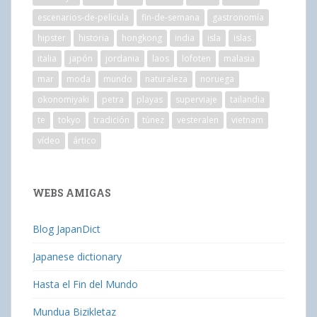
escenarios-de-película
fin-de-semana
gastronomía
hipster
historia
hongkong
india
isla
islas
italia
japón
jordania
laos
lofoten
malasia
mar
moda
mundo
naturaleza
noruega
okonomiyaki
petra
playas
superviaje
tailandia
te
tokyo
tradición
túnez
vesteralen
vietnam
vídeo
ártico
WEBS AMIGAS
Blog JapanDict
Japanese dictionary
Hasta el Fin del Mundo
Mundua Bizikletaz