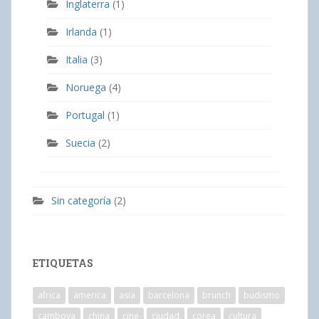
Inglaterra
(1)
Irlanda
(1)
Italia
(3)
Noruega
(4)
Portugal
(1)
Suecia
(2)
Sin categoría
(2)
ETIQUETAS
africa
america
asia
barcelona
brunch
budismo
camboya
china
cine
ciudad
corea
cultura