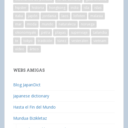
hipster
historia
hongkong
india
isla
islas
italia
japón
jordania
laos
lofoten
malasia
mar
moda
mundo
naturaleza
noruega
okonomiyaki
petra
playas
superviaje
tailandia
te
tokyo
tradición
túnez
vesteralen
vietnam
vídeo
ártico
WEBS AMIGAS
Blog JapanDict
Japanese dictionary
Hasta el Fin del Mundo
Mundua Bizikletaz