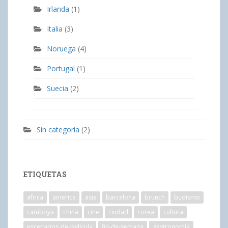
Irlanda
(1)
Italia
(3)
Noruega
(4)
Portugal
(1)
Suecia
(2)
Sin categoría
(2)
ETIQUETAS
africa
america
asia
barcelona
brunch
budismo
camboya
china
cine
ciudad
corea
cultura
escenarios-de-película
fin-de-semana
gastronomía