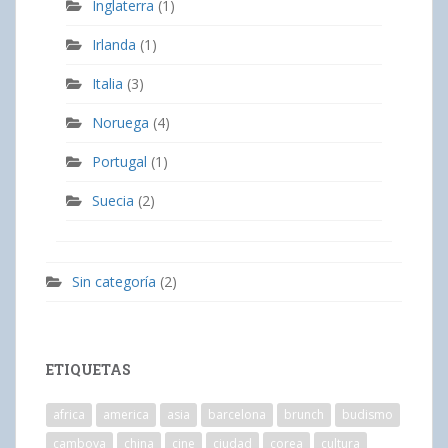
Inglaterra
(1)
Irlanda
(1)
Italia
(3)
Noruega
(4)
Portugal
(1)
Suecia
(2)
Sin categoría
(2)
ETIQUETAS
africa
america
asia
barcelona
brunch
budismo
camboya
china
cine
ciudad
corea
cultura