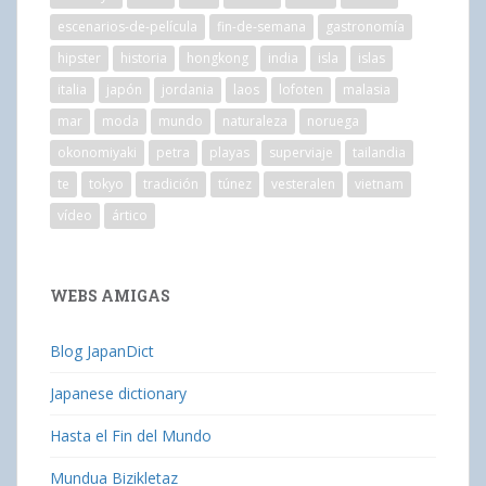
escenarios-de-película
fin-de-semana
gastronomía
hipster
historia
hongkong
india
isla
islas
italia
japón
jordania
laos
lofoten
malasia
mar
moda
mundo
naturaleza
noruega
okonomiyaki
petra
playas
superviaje
tailandia
te
tokyo
tradición
túnez
vesteralen
vietnam
vídeo
ártico
WEBS AMIGAS
Blog JapanDict
Japanese dictionary
Hasta el Fin del Mundo
Mundua Bizikletaz