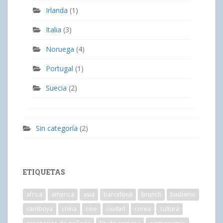
Irlanda
(1)
Italia
(3)
Noruega
(4)
Portugal
(1)
Suecia
(2)
Sin categoría
(2)
ETIQUETAS
africa
america
asia
barcelona
brunch
budismo
camboya
china
cine
ciudad
corea
cultura