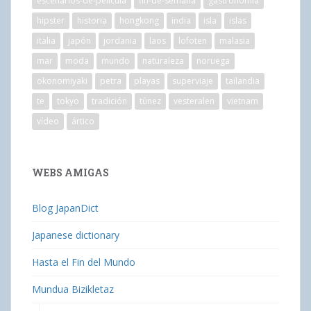
escenarios-de-película
fin-de-semana
gastronomía
hipster
historia
hongkong
india
isla
islas
italia
japón
jordania
laos
lofoten
malasia
mar
moda
mundo
naturaleza
noruega
okonomiyaki
petra
playas
superviaje
tailandia
te
tokyo
tradición
túnez
vesteralen
vietnam
vídeo
ártico
WEBS AMIGAS
Blog JapanDict
Japanese dictionary
Hasta el Fin del Mundo
Mundua Bizikletaz