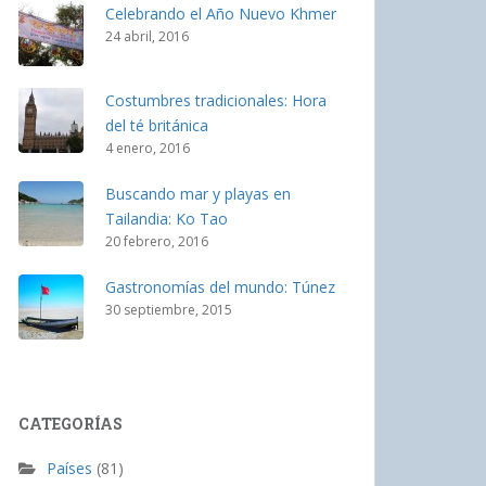
Celebrando el Año Nuevo Khmer
24 abril, 2016
Costumbres tradicionales: Hora
del té británica
4 enero, 2016
Buscando mar y playas en
Tailandia: Ko Tao
20 febrero, 2016
Gastronomías del mundo: Túnez
30 septiembre, 2015
CATEGORÍAS
Países
(81)