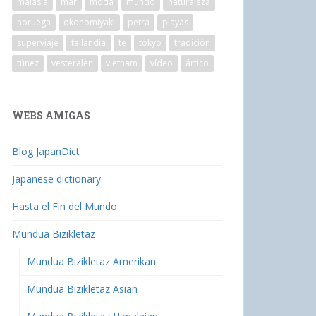
malasia
mar
moda
mundo
naturaleza
noruega
okonomiyaki
petra
playas
superviaje
tailandia
te
tokyo
tradición
túnez
vesteralen
vietnam
vídeo
ártico
WEBS AMIGAS
Blog JapanDict
Japanese dictionary
Hasta el Fin del Mundo
Mundua Bizikletaz
Mundua Bizikletaz Amerikan
Mundua Bizikletaz Asian