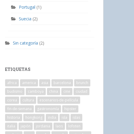
Portugal
(1)
Suecia
(2)
Sin categoría
(2)
ETIQUETAS
africa
america
asia
barcelona
brunch
budismo
camboya
china
cine
ciudad
corea
cultura
escenarios-de-película
fin-de-semana
gastronomía
hipster
historia
hongkong
india
isla
islas
italia
japón
jordania
laos
lofoten