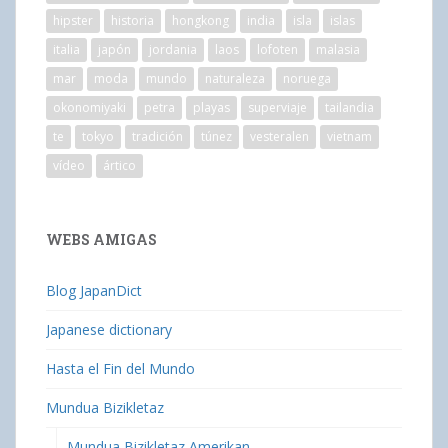
hipster
historia
hongkong
india
isla
islas
italia
japón
jordania
laos
lofoten
malasia
mar
moda
mundo
naturaleza
noruega
okonomiyaki
petra
playas
superviaje
tailandia
te
tokyo
tradición
túnez
vesteralen
vietnam
vídeo
ártico
WEBS AMIGAS
Blog JapanDict
Japanese dictionary
Hasta el Fin del Mundo
Mundua Bizikletaz
Mundua Bizikletaz Amerikan