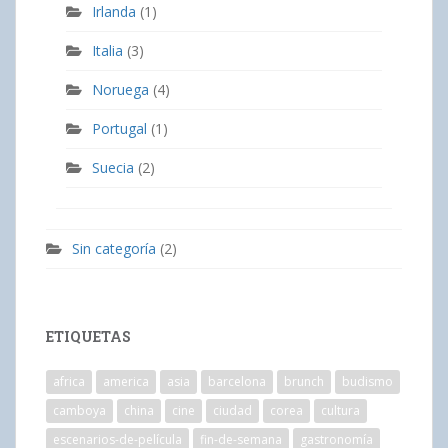
Irlanda
(1)
Italia
(3)
Noruega
(4)
Portugal
(1)
Suecia
(2)
Sin categoría
(2)
ETIQUETAS
africa
america
asia
barcelona
brunch
budismo
camboya
china
cine
ciudad
corea
cultura
escenarios-de-película
fin-de-semana
gastronomía