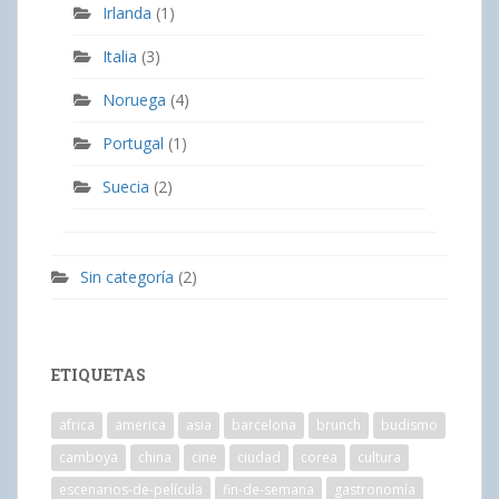
Irlanda
(1)
Italia
(3)
Noruega
(4)
Portugal
(1)
Suecia
(2)
Sin categoría
(2)
ETIQUETAS
africa
america
asia
barcelona
brunch
budismo
camboya
china
cine
ciudad
corea
cultura
escenarios-de-película
fin-de-semana
gastronomía