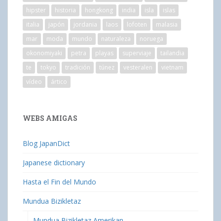
hipster
historia
hongkong
india
isla
islas
italia
japón
jordania
laos
lofoten
malasia
mar
moda
mundo
naturaleza
noruega
okonomiyaki
petra
playas
superviaje
tailandia
te
tokyo
tradición
túnez
vesteralen
vietnam
vídeo
ártico
WEBS AMIGAS
Blog JapanDict
Japanese dictionary
Hasta el Fin del Mundo
Mundua Bizikletaz
Mundua Bizikletaz Amerikan