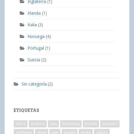
Inglaterra
(1)
Irlanda
(1)
Italia
(3)
Noruega
(4)
Portugal
(1)
Suecia
(2)
Sin categoría
(2)
ETIQUETAS
africa
america
asia
barcelona
brunch
budismo
camboya
china
cine
ciudad
corea
cultura