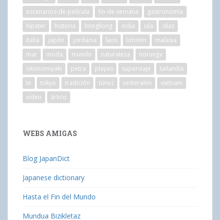
escenarios-de-película
fin-de-semana
gastronomía
hipster
historia
hongkong
india
isla
islas
italia
japón
jordania
laos
lofoten
malasia
mar
moda
mundo
naturaleza
noruega
okonomiyaki
petra
playas
superviaje
tailandia
te
tokyo
tradición
túnez
vesteralen
vietnam
vídeo
ártico
WEBS AMIGAS
Blog JapanDict
Japanese dictionary
Hasta el Fin del Mundo
Mundua Bizikletaz