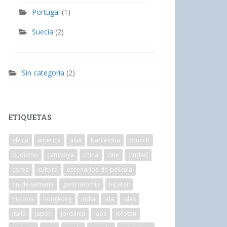
Portugal
(1)
Suecia
(2)
Sin categoría
(2)
ETIQUETAS
africa
america
asia
barcelona
brunch
budismo
camboya
china
cine
ciudad
corea
cultura
escenarios-de-película
fin-de-semana
gastronomía
hipster
historia
hongkong
india
isla
islas
italia
japón
jordania
laos
lofoten