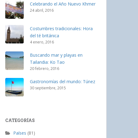
Celebrando el Año Nuevo Khmer
24 abril, 2016
Costumbres tradicionales: Hora
del té británica
4 enero, 2016
Buscando mar y playas en
Tailandia: Ko Tao
20 febrero, 2016
Gastronomías del mundo: Túnez
30 septiembre, 2015
CATEGORÍAS
Países
(81)