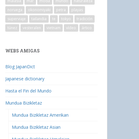
malasia
mar
moda
mundo
naturaleza
noruega
okonomiyaki
petra
playas
superviaje
tailandia
te
tokyo
tradición
túnez
vesteralen
vietnam
vídeo
ártico
WEBS AMIGAS
Blog JapanDict
Japanese dictionary
Hasta el Fin del Mundo
Mundua Bizikletaz
Mundua Bizikletaz Amerikan
Mundua Bizikletaz Asian