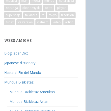
malasia
mar
moda
mundo
naturaleza
noruega
okonomiyaki
petra
playas
superviaje
tailandia
te
tokyo
tradición
túnez
vesteralen
vietnam
vídeo
ártico
WEBS AMIGAS
Blog JapanDict
Japanese dictionary
Hasta el Fin del Mundo
Mundua Bizikletaz
Mundua Bizikletaz Amerikan
Mundua Bizikletaz Asian