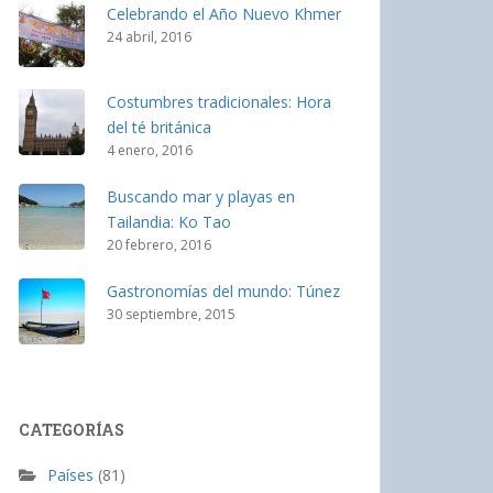
Celebrando el Año Nuevo Khmer
24 abril, 2016
Costumbres tradicionales: Hora
del té británica
4 enero, 2016
Buscando mar y playas en
Tailandia: Ko Tao
20 febrero, 2016
Gastronomías del mundo: Túnez
30 septiembre, 2015
CATEGORÍAS
Países
(81)