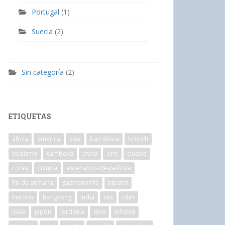
Portugal
(1)
Suecia
(2)
Sin categoría
(2)
ETIQUETAS
africa
america
asia
barcelona
brunch
budismo
camboya
china
cine
ciudad
corea
cultura
escenarios-de-película
fin-de-semana
gastronomía
hipster
historia
hongkong
india
isla
islas
italia
japón
jordania
laos
lofoten