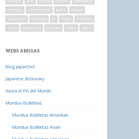
malasia
mar
moda
mundo
naturaleza
noruega
okonomiyaki
petra
playas
superviaje
tailandia
te
tokyo
tradición
túnez
vesteralen
vietnam
vídeo
ártico
WEBS AMIGAS
Blog JapanDict
Japanese dictionary
Hasta el Fin del Mundo
Mundua Bizikletaz
Mundua Bizikletaz Amerikan
Mundua Bizikletaz Asian