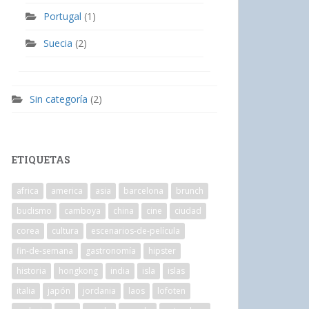
Portugal
(1)
Suecia
(2)
Sin categoría
(2)
ETIQUETAS
africa
america
asia
barcelona
brunch
budismo
camboya
china
cine
ciudad
corea
cultura
escenarios-de-película
fin-de-semana
gastronomía
hipster
historia
hongkong
india
isla
islas
italia
japón
jordania
laos
lofoten