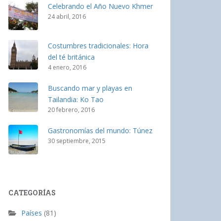
Celebrando el Año Nuevo Khmer
24 abril, 2016
Costumbres tradicionales: Hora
del té británica
4 enero, 2016
Buscando mar y playas en
Tailandia: Ko Tao
20 febrero, 2016
Gastronomías del mundo: Túnez
30 septiembre, 2015
CATEGORÍAS
Países
(81)