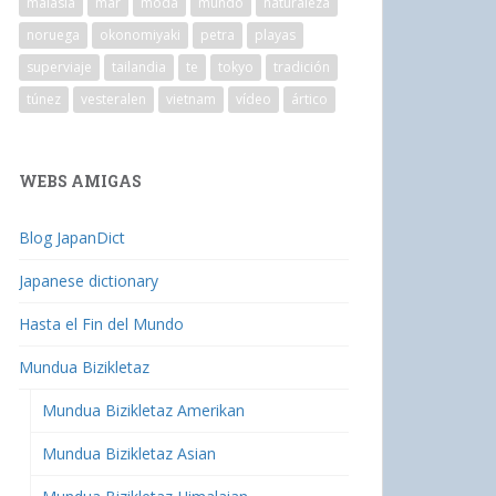
malasia
mar
moda
mundo
naturaleza
noruega
okonomiyaki
petra
playas
superviaje
tailandia
te
tokyo
tradición
túnez
vesteralen
vietnam
vídeo
ártico
WEBS AMIGAS
Blog JapanDict
Japanese dictionary
Hasta el Fin del Mundo
Mundua Bizikletaz
Mundua Bizikletaz Amerikan
Mundua Bizikletaz Asian