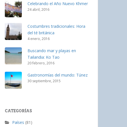
Celebrando el Año Nuevo Khmer
24 abril, 2016
Costumbres tradicionales: Hora
del té británica
4 enero, 2016
Buscando mar y playas en
Tailandia: Ko Tao
20 febrero, 2016
Gastronomías del mundo: Túnez
30 septiembre, 2015
CATEGORÍAS
Países
(81)