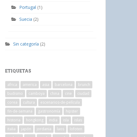
Portugal
(1)
Suecia
(2)
Sin categoría
(2)
ETIQUETAS
africa
america
asia
barcelona
brunch
budismo
camboya
china
cine
ciudad
corea
cultura
escenarios-de-película
fin-de-semana
gastronomía
hipster
historia
hongkong
india
isla
islas
italia
japón
jordania
laos
lofoten