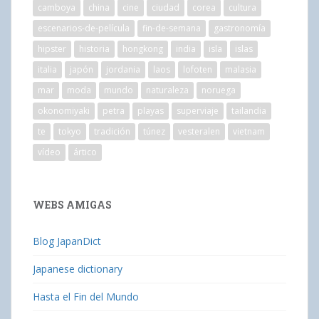
camboya
china
cine
ciudad
corea
cultura
escenarios-de-película
fin-de-semana
gastronomía
hipster
historia
hongkong
india
isla
islas
italia
japón
jordania
laos
lofoten
malasia
mar
moda
mundo
naturaleza
noruega
okonomiyaki
petra
playas
superviaje
tailandia
te
tokyo
tradición
túnez
vesteralen
vietnam
vídeo
ártico
WEBS AMIGAS
Blog JapanDict
Japanese dictionary
Hasta el Fin del Mundo