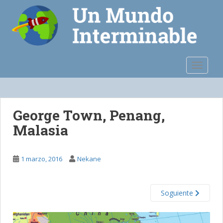
S
k
i
p
t
o
TOGGLE
m
a
i
n
George Town, Penang,
c
Malasia
o
n
t
1 marzo, 2016
Nekane
e
n
t
Soguiente