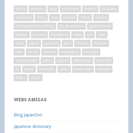
africa
america
asia
barcelona
brunch
budismo
camboya
china
cine
ciudad
corea
cultura
escenarios-de-película
fin-de-semana
gastronomía
hipster
historia
hongkong
india
isla
islas
italia
japón
jordania
laos
lofoten
malasia
mar
moda
mundo
naturaleza
noruega
okonomiyaki
petra
playas
superviaje
tailandia
te
tokyo
tradición
túnez
vesteralen
vietnam
vídeo
ártico
WEBS AMIGAS
Blog JapanDict
Japanese dictionary