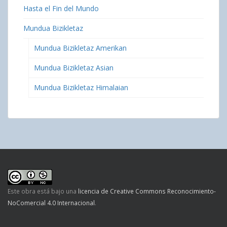
Hasta el Fin del Mundo
Mundua Bizikletaz
Mundua Bizikletaz Amerikan
Mundua Bizikletaz Asian
Mundua Bizikletaz Himalaian
Este obra está bajo una
licencia de Creative Commons Reconocimiento-
NoComercial 4.0 Internacional
.